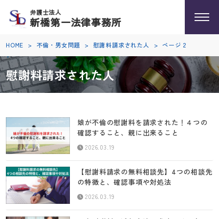
弁護士法人
新橋第一法律事務所
HOME
>
不倫・男女問題
>
慰謝料請求された人
>
ページ 2
慰謝料請求された人
娘が不倫の慰謝料を請求された！４つの
確認すること、親に出来ること
2026.03.19
【慰謝料請求の無料相談先】4つの相談先
の特徴と、確認事項や対処法
2026.03.19