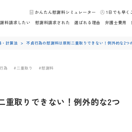
かんたん慰謝料シミュレーター
1日でも早く
慰謝料請求したい
慰謝料請求された
選ばれる理由
弁護士費用
場・計算法
>
不貞行為の慰謝料は原則二重取りできない！例外的な2つ
貞行為
#二重取り
#慰謝料
二重取りできない！例外的な2つ