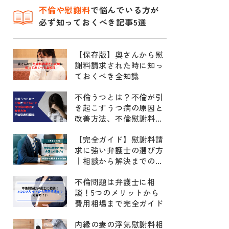
不倫
や慰謝料
で悩んでいる方が
必ず知っておくべき記事5選
【保存版】奥さんから慰
謝料請求された時に知っ
ておくべき全知識
不倫うつとは？不倫が引
き起こすうつ病の原因と
改善方法、不倫慰謝料相
場
【完全ガイド】慰謝料請
求に強い弁護士の選び方
｜相談から解決までの流
れ
不倫問題は弁護士に相
談！5つのメリットから
費用相場まで完全ガイド
内縁の妻の浮気慰謝料相