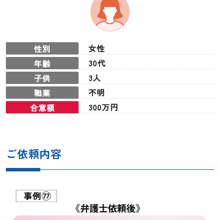
女性
性別
30代
年齢
3人
子供
不明
職業
300万円
合意額
ご依頼内容