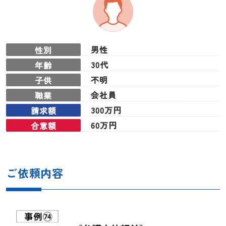
男性
性別
30代
年齢
不明
子供
会社員
職業
300万円
請求額
60万円
合意額
ご依頼内容