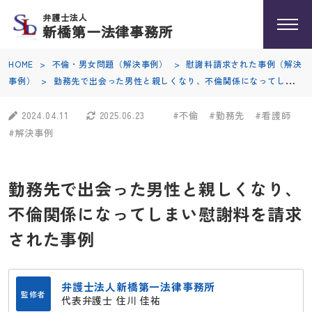
弁護士法人
新橋第一法律事務所
HOME
>
不倫・男女問題（解決事例）
>
慰謝料請求された事例（解決
事例）
>
勤務先で出会った男性と親しくなり、不倫関係になってしまい
慰謝料を請求された事例
2024.04.11
2025.06.23
#不倫
#勤務先
#看護師
#解決事例
勤務先で出会った男性と親しくなり、
不倫関係になってしまい慰謝料を請求
された事例
弁護士法人新橋第一法律事務所
監修者
代表弁護士 住川 佳祐