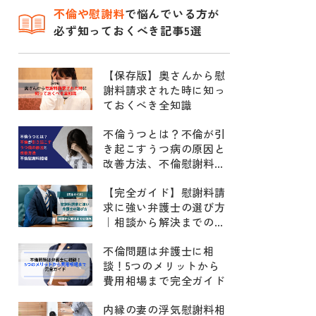
不倫
や慰謝料
で悩んでいる方が
必ず知っておくべき記事5選
【保存版】奥さんから慰
謝料請求された時に知っ
ておくべき全知識
不倫うつとは？不倫が引
き起こすうつ病の原因と
改善方法、不倫慰謝料相
場
【完全ガイド】慰謝料請
求に強い弁護士の選び方
｜相談から解決までの流
れ
不倫問題は弁護士に相
談！5つのメリットから
費用相場まで完全ガイド
内縁の妻の浮気慰謝料相