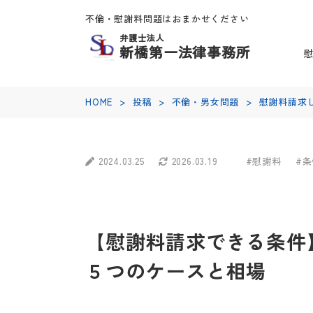
不倫・慰謝料問題はおまかせください
弁護士法人
新橋第一法律事務所
HOME
>
投稿
>
不倫・男女問題
>
慰謝料請求
2024.03.25
2026.03.19
#慰謝料
#条
【慰謝料請求できる条件
５つのケースと相場