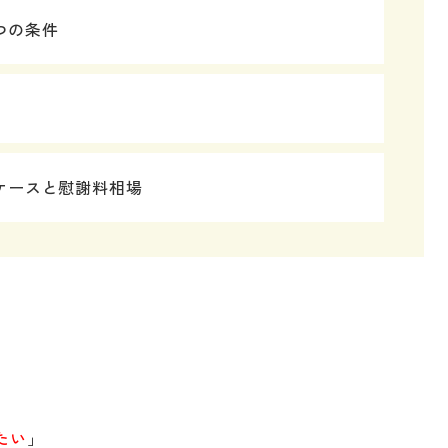
つの条件
ケースと慰謝料相場
」
たい
」