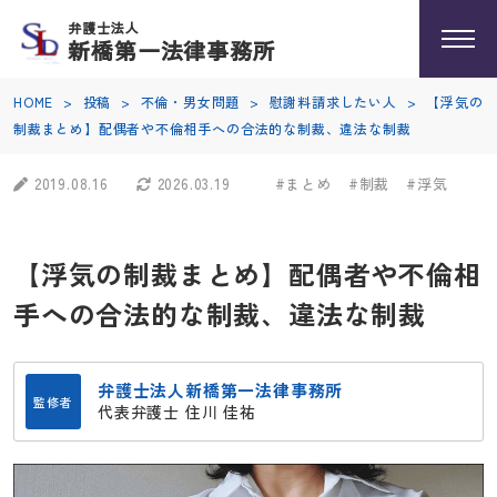
弁護士法人
新橋第一法律事務所
HOME
>
投稿
>
不倫・男女問題
>
慰謝料請求したい人
>
【浮気の
制裁まとめ】配偶者や不倫相手への合法的な制裁、違法な制裁
2019.08.16
2026.03.19
#まとめ
#制裁
#浮気
【浮気の制裁まとめ】配偶者や不倫相
手への合法的な制裁、違法な制裁
弁護士法人新橋第一法律事務所
監修者
代表弁護士 住川 佳祐