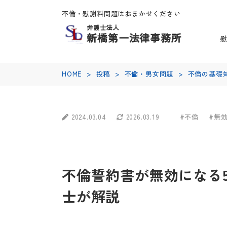
不倫・慰謝料問題はおまかせください
弁護士法人
新橋第一法律事務所
HOME
>
投稿
>
不倫・男女問題
>
不倫の基礎
2024.03.04
2026.03.19
#不倫
#無
不倫誓約書が無効になる
士が解説