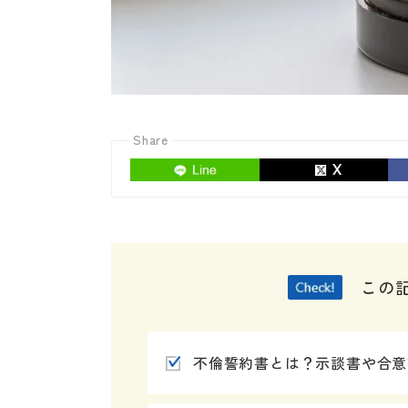
Share
この
不倫誓約書とは？示談書や合意