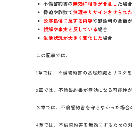
不倫誓約書の
無効に相手が合意し
た場
脅迫や詐欺で
無理やりサインさせられ
公序良俗に反する内容
や慰謝料の金額
誤解や事実と反している
場合
生活状況が大きく変化した
場合
この記事では、
1章では、不倫誓約書の基礎知識とリスク
2章では、不倫誓約書が無効になる可能性が
３章では、不倫誓約書を守らなかった場合
4章では、不倫誓約書を無効にするための