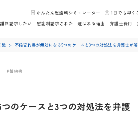
かんたん慰謝料シミュレーター
1日でも早く
慰謝料請求したい
慰謝料請求された
選ばれる理由
弁護士費用
知識
>
不倫誓約書が無効になる5つのケースと3つの対処法を弁護士が解
効
#誓約書
5つのケースと3つの対処法を弁護