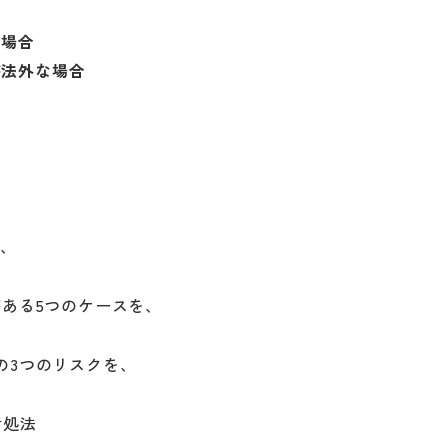
合
た
場合
が法外な場合
を、
ある5つのケースを、
の3つのリスクを、
対処法