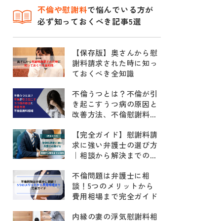
不倫
や慰謝料
で悩んでいる方が
必ず知っておくべき記事5選
【保存版】奥さんから慰
謝料請求された時に知っ
ておくべき全知識
不倫うつとは？不倫が引
き起こすうつ病の原因と
改善方法、不倫慰謝料相
場
【完全ガイド】慰謝料請
求に強い弁護士の選び方
｜相談から解決までの流
れ
不倫問題は弁護士に相
談！5つのメリットから
費用相場まで完全ガイド
内縁の妻の浮気慰謝料相