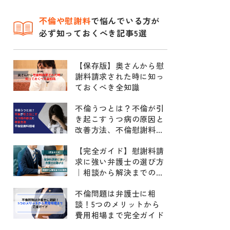
不倫
や慰謝料
で悩んでいる方が
必ず知っておくべき記事5選
【保存版】奥さんから慰
謝料請求された時に知っ
ておくべき全知識
不倫うつとは？不倫が引
き起こすうつ病の原因と
改善方法、不倫慰謝料相
場
【完全ガイド】慰謝料請
求に強い弁護士の選び方
｜相談から解決までの流
れ
不倫問題は弁護士に相
談！5つのメリットから
費用相場まで完全ガイド