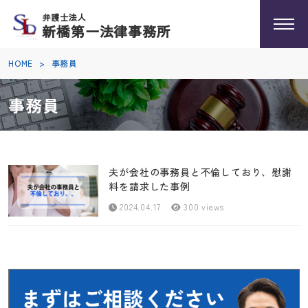
弁護士法人
新橋第一法律事務所
HOME
>
事務員
事務員
夫が会社の事務員と不倫しており、慰謝
料を請求した事例
2024.04.17
300 views